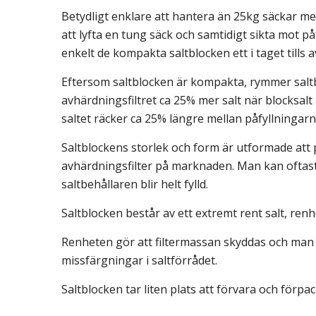
Betydligt enklare att hantera än 25kg säckar med 
att lyfta en tung säck och samtidigt sikta mot p
enkelt de kompakta saltblocken ett i taget tills a
Eftersom saltblocken är kompakta, rymmer saltb
avhärdningsfiltret ca 25% mer salt när blocksalt
saltet räcker ca 25% längre mellan påfyllningarn
Saltblockens storlek och form är utformade att pa
avhärdningsfilter på marknaden. Man kan oftast 
saltbehållaren blir helt fylld.
Saltblocken består av ett extremt rent salt, ren
Renheten gör att filtermassan skyddas och man 
missfärgningar i saltförrådet.
Saltblocken tar liten plats att förvara och förp