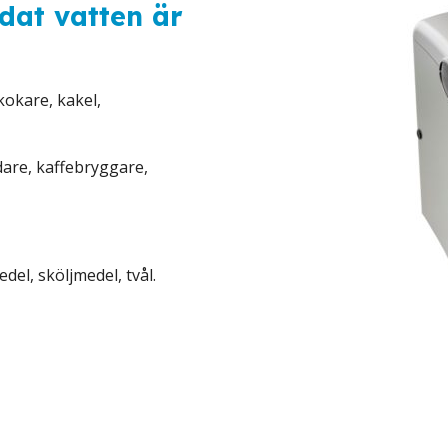
dat vatten är
kokare, kakel,
are, kaffebryggare,
el, sköljmedel, tvål.