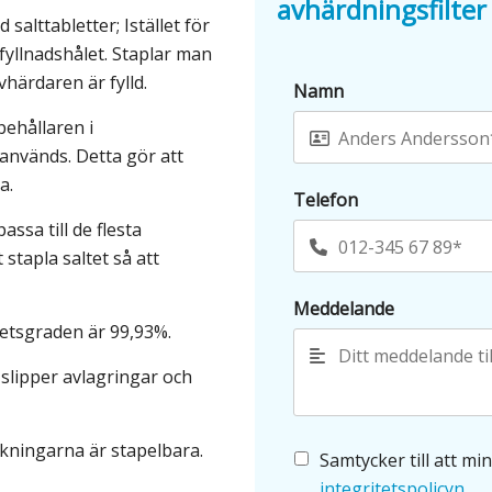
avhärdningsfilter
salttabletter; Istället för
åfyllnadshålet. Staplar man
vhärdaren är fylld.
Namn
ehållaren i
 används. Detta gör att
a.
Telefon
ssa till de flesta
stapla saltet så att
Meddelande
hetsgraden är 99,93%.
slipper avlagringar och
ackningarna är stapelbara.
Samtycker till att m
integritetspolicyn
.